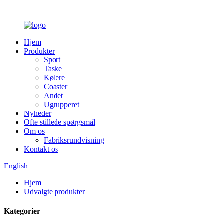
Hjem
Produkter
Sport
Taske
Kølere
Coaster
Andet
Ugrupperet
Nyheder
Ofte stillede spørgsmål
Om os
Fabriksrundvisning
Kontakt os
English
Hjem
Udvalgte produkter
Kategorier